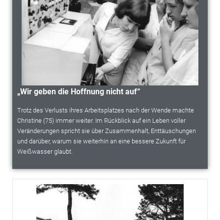
„Wir geben die Hoffnung nicht auf“
Trotz des Verlusts ihres Arbeitsplatzes nach der Wende machte
Christine (75) immer weiter. Im Rückblick auf ein Leben voller
Veränderungen spricht sie über Zusammenhalt, Enttäuschungen
und darüber, warum sie weiterhin an eine bessere Zukunft für
Weißwasser glaubt.