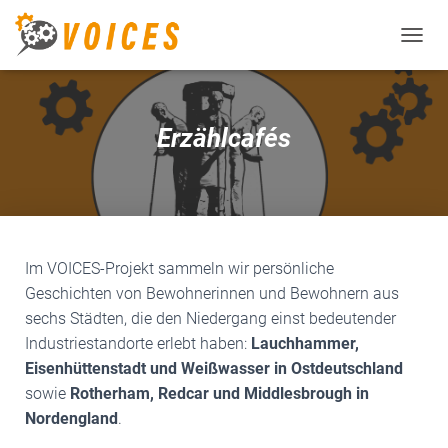
T
O
G
G
L
Erzählcafés
E
N
A
V
I
G
A
Im VOICES-Projekt sammeln wir persönliche
T
Geschichten von Bewohnerinnen und Bewohnern aus
I
O
sechs Städten, die den Niedergang einst bedeutender
N
Industriestandorte erlebt haben:
Lauchhammer,
Eisenhüttenstadt und Weißwasser in Ostdeutschland
sowie
Rotherham, Redcar und Middlesbrough in
Nordengland
.