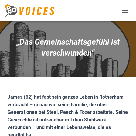
T
O
G
G
L
„Das Gemeinschaftsgefühl ist
E
N
verschwunden“
A
V
I
G
A
T
I
O
James (62) hat fast sein ganzes Leben in Rotherham
N
verbracht – genau wie seine Familie, die über
Generationen bei Steel, Peech & Tozer arbeitete. Seine
Geschichte ist untrennbar mit dem Stahlwerk
verbunden – und mit einer Lebensweise, die es
geprägt hat.