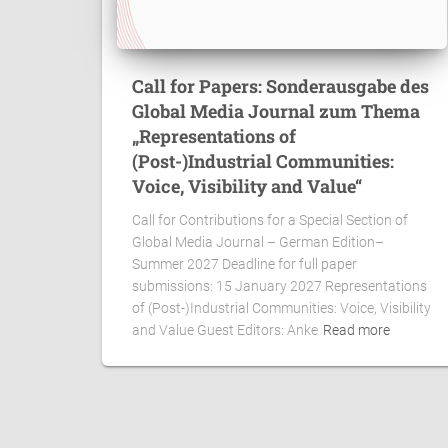
Call for Papers: Sonderausgabe des
Global Media Journal zum Thema
„Representations of
(Post-)Industrial Communities:
Voice, Visibility and Value“
Call for Contributions for a Special Section of
Global Media Journal – German Edition–
Summer 2027 Deadline for full paper
submissions: 15 January 2027 Representations
of (Post-)Industrial Communities: Voice, Visibility
and Value Guest Editors: Anke
Read more