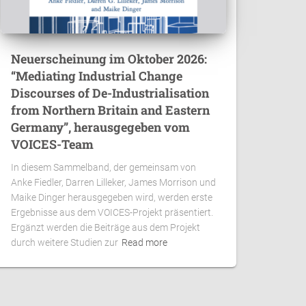
Neuerscheinung im Oktober 2026:
“Mediating Industrial Change
Discourses of De-Industrialisation
from Northern Britain and Eastern
Germany”, herausgegeben vom
VOICES-Team
In diesem Sammelband, der gemeinsam von
Anke Fiedler, Darren Lilleker, James Morrison und
Maike Dinger herausgegeben wird, werden erste
Ergebnisse aus dem VOICES-Projekt präsentiert.
Ergänzt werden die Beiträge aus dem Projekt
durch weitere Studien zur
Read more