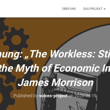
ÜBER UNS
DAS PROJEKT
ung: „The Workless: St
he Myth of Economic In
James Morrison
Published by
voices-project
on
2026-06-19