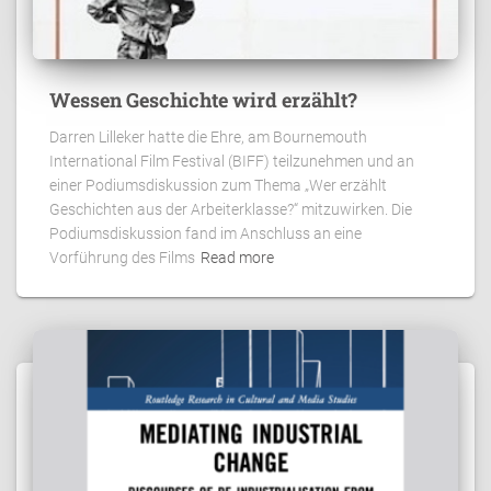
Wessen Geschichte wird erzählt?
Darren Lilleker hatte die Ehre, am Bournemouth
International Film Festival (BIFF) teilzunehmen und an
einer Podiumsdiskussion zum Thema „Wer erzählt
Geschichten aus der Arbeiterklasse?“ mitzuwirken. Die
Podiumsdiskussion fand im Anschluss an eine
Vorführung des Films
Read more