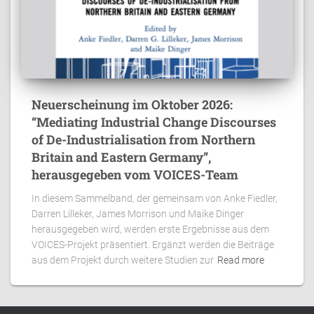
Neuerscheinung im Oktober 2026:
“Mediating Industrial Change Discourses
of De-Industrialisation from Northern
Britain and Eastern Germany”,
herausgegeben vom VOICES-Team
In diesem Sammelband, der gemeinsam von Anke Fiedler,
Darren Lilleker, James Morrison und Maike Dinger
herausgegeben wird, werden erste Ergebnisse aus dem
VOICES-Projekt präsentiert. Ergänzt werden die Beiträge
aus dem Projekt durch weitere Studien zur
Read more