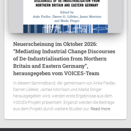
Neuerscheinung im Oktober 2026:
“Mediating Industrial Change Discourses
of De-Industrialisation from Northern
Britain and Eastern Germany”,
herausgegeben vom VOICES-Team
In diesem Sammelband, der gemeinsam von Anke Fiedler,
Darren Lilleker, James Morrison und Maike Dinger
herausgegeben wird, werden erste Ergebnisse aus dem
VOICES-Projekt präsentiert. Ergänzt werden die Beiträge
aus dem Projekt durch weitere Studien zur
Read more