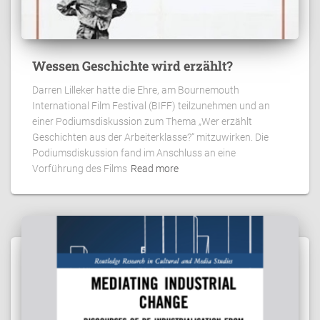
Wessen Geschichte wird erzählt?
Darren Lilleker hatte die Ehre, am Bournemouth
International Film Festival (BIFF) teilzunehmen und an
einer Podiumsdiskussion zum Thema „Wer erzählt
Geschichten aus der Arbeiterklasse?“ mitzuwirken. Die
Podiumsdiskussion fand im Anschluss an eine
Vorführung des Films
Read more