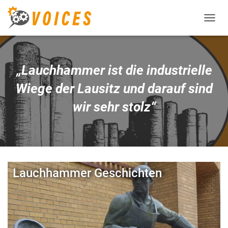
T
O
G
G
L
„Lauchhammer ist die industrielle
E
N
Wiege der Lausitz und darauf sind
A
V
wir sehr stolz“
I
G
A
T
I
O
Lauchhammer Geschichten
N