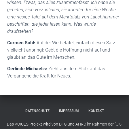
wissen.
Etwas, das alles zusammenfasst. Ich habe sie
gebeten, sich vorzustellen, sie könnten für
eine Woche
eine riesige Tafel auf dem Marktplatz von Lauchhammer
beschriften, die jeder
lesen kann. Was würde
draufstehen?
Carmen Sahl:
Auf der Werbetafel, einfach diesen Satz
vielleicht anbringt: Gebt die Hoffnung nicht auf und
glaubt an das Gute im Menschen.
Gerlinde Michaelis:
Zieht aus dem Stolz auf das
Vergangene die Kraft für Neues.
DATENSCHUTZ
IMPRESSUM
KONTAKT
Das VOICES-Projekt wird von DFG und AHRC im Rahmen der "UK-