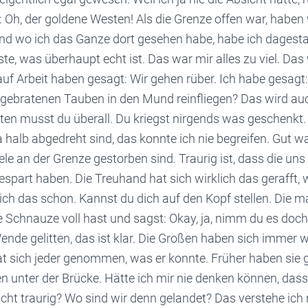
Oh, der goldene Westen! Als die Grenze offen war, haben 
nd wo ich das Ganze dort gesehen habe, habe ich dagest
ste, was überhaupt echt ist. Das war mir alles zu viel. Das
auf Arbeit haben gesagt: Wir gehen rüber. Ich habe gesagt: 
e gebratenen Tauben in den Mund reinfliegen? Das wird au
ten musst du überall. Du kriegst nirgends was geschenkt. 
a halb abgedreht sind, das konnte ich nie begreifen. Gut w
iele an der Grenze gestorben sind. Traurig ist, dass die un
spart haben. Die Treuhand hat sich wirklich das gerafft, 
 sich das schon. Kannst du dich auf den Kopf stellen. Die 
die Schnauze voll hast und sagst: Okay, ja, nimm du es doch.
ende gelitten, das ist klar. Die Großen haben sich immer 
at sich jeder genommen, was er konnte. Früher haben sie
 unter der Brücke. Hätte ich mir nie denken können, dass
nicht traurig? Wo sind wir denn gelandet? Das verstehe ich n