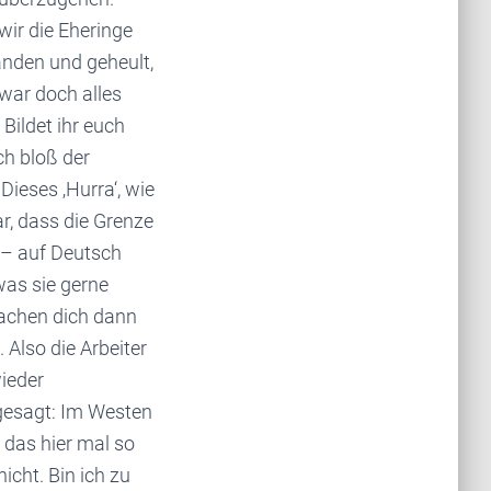
wir die Eheringe
anden und geheult,
 war doch alles
Bildet ihr euch
ch bloß der
Dieses ‚Hurra‘, wie
ar, dass die Grenze
s – auf Deutsch
was sie gerne
machen dich dann
 Also die Arbeiter
wieder
 gesagt: Im Westen
 das hier mal so
icht. Bin ich zu