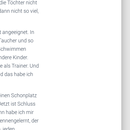
die Töchter nicht
nn nicht so viel,
 angeeignet. In
 Taucher und so
um Schwimmen
dere Kinder.
ne als Trainer. Und
d das habe ich
einen Schonplatz
etzt ist Schluss
nn habe ich mir
ennengelernt, der
, jeden