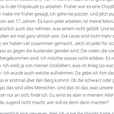
 in der Chipsbude zu arbeiten. Früher war es eine Chipsbu
 habe mir früher gesagt, ich gehe nie putzen. Und jetzt pu
n seit 17 Jahren. Es kann jeder arbeiten, ist meine Meinu
ürlich auch das nehmen, was einem nicht gefällt. Und es 
llen wir mal ganz ehrlich sein. Die Leute sind nicht mehr s
, wir haben viel zusammen gemacht. Jetzt ist jeder für s
ass so gegen die Ausländer geredet wird. Die vielen, die v
rhergekommen sind. Ich möchte sowas nicht erleben. Es re
. Ich weiß ja von meinen Großeltern, was im Krieg los war
n. Ich würde auch welche aufnehmen. Da gebe ich ihm da
s er erstmal über den Berg kommt. Ob die schwarz oder 
egal, das sind alles Menschen. Und das ist das, was unsere 
en nur an sich, finde ich. Du wirst es aber in meinem Alte
ie Jugend nicht macht, wer soll es denn dann machen?
eigentlich egal gewesen. Weil ich ja nie die Absicht hatte,