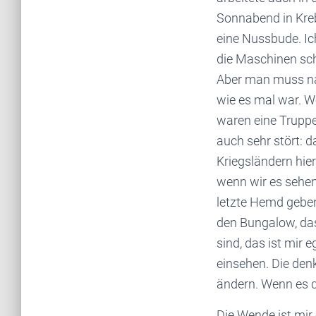
Sonnabend in Kreba
eine Nussbude. Ich
die Maschinen scho
Aber man muss nat
wie es mal war. Wo
waren eine Truppe
auch sehr stört: d
Kriegsländern hie
wenn wir es sehen
letzte Hemd gebe
den Bungalow, das
sind, das ist mir 
einsehen. Die denk
ändern. Wenn es d
Die Wende ist mir 