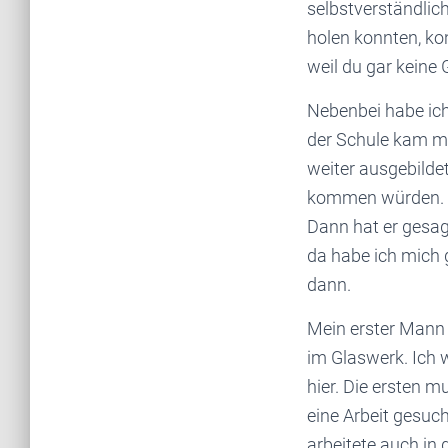
selbstverständlic
holen konnten, ko
weil du gar keine
Nebenbei habe ich
der Schule kam mal
weiter ausgebilde
kommen würden. U
Dann hat er gesagt:
da habe ich mich 
dann.
Mein erster Mann 
im Glaswerk. Ich 
hier. Die ersten m
eine Arbeit gesuc
arbeitete auch in 