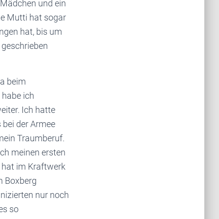
ei Mädchen und ein
ne Mutti hat sogar
ngen hat, bis um
 geschrieben
da beim
 habe ich
iter. Ich hatte
s bei der Armee
mein Traumberuf.
auch meinen ersten
hat im Kraftwerk
in Boxberg
nizierten nur noch
les so