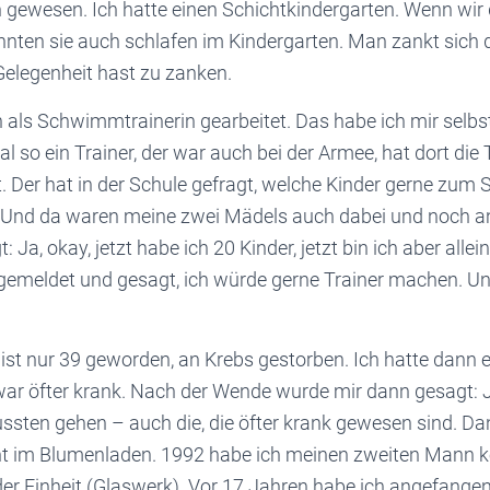
h gewesen. Ich hatte einen Schichtkindergarten. Wenn wir 
nnten sie auch schlafen im Kindergarten. Man zankt sich da
 Gelegenheit hast zu zanken.
 als Schwimmtrainerin gearbeitet. Das habe ich mir selbst
 so ein Trainer, der war auch bei der Armee, hat dort die
t. Der hat in der Schule gefragt, welche Kinder gerne z
nd da waren meine zwei Mädels auch dabei und noch an
 Ja, okay, jetzt habe ich 20 Kinder, jetzt bin ich aber allei
gemeldet und gesagt, ich würde gerne Trainer machen. Un
ist nur 39 geworden, an Krebs gestorben. Ich hatte dann 
war öfter krank. Nach der Wende wurde mir dann gesagt: J
ussten gehen – auch die, die öfter krank gewesen sind. Da
ht im Blumenladen. 1992 habe ich meinen zweiten Mann k
der Einheit (Glaswerk). Vor 17 Jahren habe ich angefangen