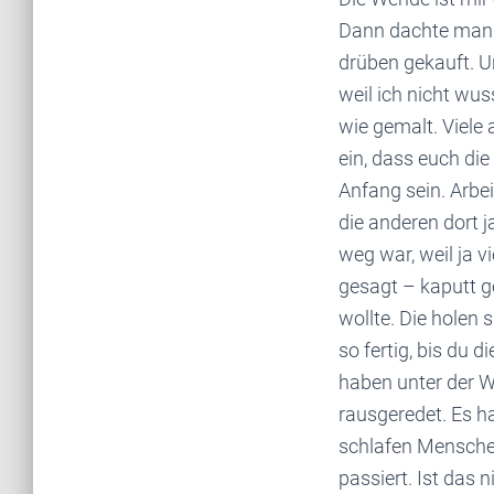
Dann dachte man: 
drüben gekauft. U
weil ich nicht wus
wie gemalt. Viele 
ein, dass euch di
Anfang sein. Arbei
die anderen dort j
weg war, weil ja v
gesagt – kaputt ge
wollte. Die holen
so fertig, bis du 
haben unter der W
rausgeredet. Es h
schlafen Menschen
passiert. Ist das 