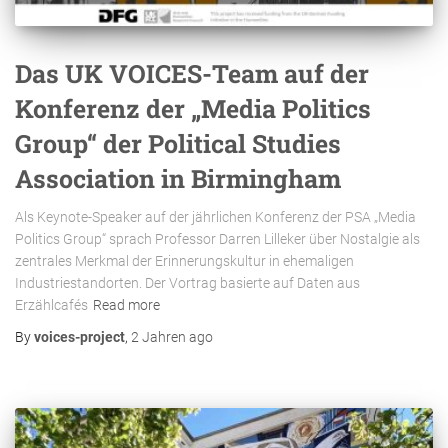
Das UK VOICES-Team auf der
Konferenz der „Media Politics
Group“ der Political Studies
Association in Birmingham
Als Keynote-Speaker auf der jährlichen Konferenz der PSA „Media
Politics Group“ sprach Professor Darren Lilleker über Nostalgie als
zentrales Merkmal der Erinnerungskultur in ehemaligen
Industriestandorten. Der Vortrag basierte auf Daten aus
Erzählcafés
Read more
By
voices-project
,
2 Jahren
ago