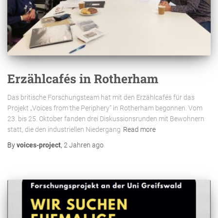
Erzählcafés in Rotherham
Das britische Forschungsteam hat mit den Erzählcafés für das
Projekt „Voices from the Periphery“ in Rotherham begonnen. Vom
23. bis 25. Oktober fanden drei Diskussionsrunden mit Bewohnern
statt, die den industriellen Niedergang
Read more
By
voices-project
,
2 Jahren
ago