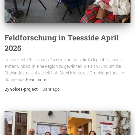
Feldforschung in Teesside April
2025
Unsere erste Reise nach Teesside bot uns die Gelegenheit, einen
ersten Einblick in eine Region zu gewinnen, die sich rund um die
Stahlindustrie entwickelt hat. Stahl bildete die Grundlage für eine
florierende
Read more
By
voices-project
,
1 Jahr
ago