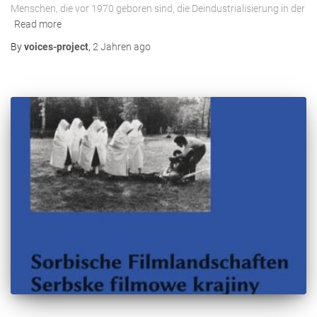
Menschen, die vor 1970 geboren sind, die Deindustrialisierung in der
Read more
By
voices-project
,
2 Jahren
ago