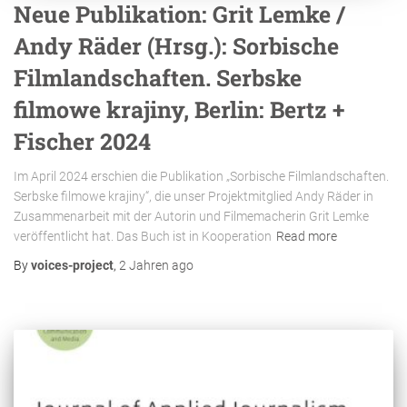
Neue Publikation: Grit Lemke /
Andy Räder (Hrsg.): Sorbische
Filmlandschaften. Serbske
filmowe krajiny, Berlin: Bertz +
Fischer 2024
Im April 2024 erschien die Publikation „Sorbische Filmlandschaften.
Serbske filmowe krajiny“, die unser Projektmitglied Andy Räder in
Zusammenarbeit mit der Autorin und Filmemacherin Grit Lemke
veröffentlicht hat. Das Buch ist in Kooperation
Read more
By
voices-project
,
2 Jahren
ago