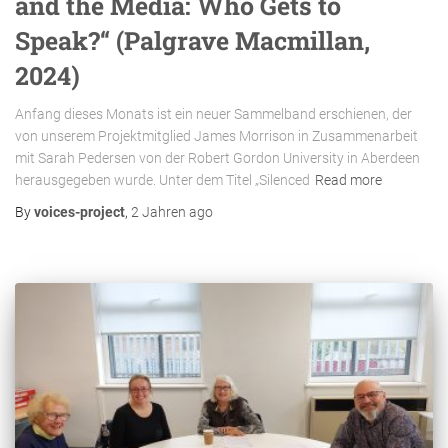
and the Media: Who Gets to
Speak?“ (Palgrave Macmillan,
2024)
Anfang dieses Monats ist ein neuer Sammelband erschienen, der
von unserem Projektmitglied James Morrison in Zusammenarbeit
mit Sarah Pedersen von der Robert Gordon University in Aberdeen
herausgegeben wurde. Unter dem Titel „Silenced
Read more
By
voices-project
,
2 Jahren
ago