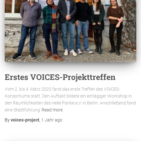
Erstes VOICES-Projekttreffen
Vom 2. bis 4. März 2025 fand das erste Treffen des VOICES-
Konsortiums statt. Den Auftakt bildete ein eintägiger Workshop in
den Räumlichkeiten des Helle Panke e.V. in Berlin. Anschließend fand
eine Stadtführung
Read more
By
voices-project
,
1 Jahr
ago