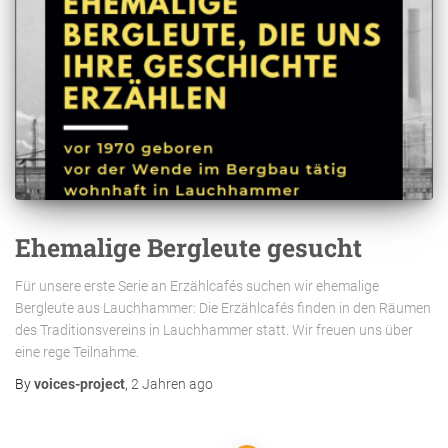
Ehemalige Bergleute gesucht
Für unsere erste Serie an Erzählcafés suchen wir ehemalige
Bergleute aus Lauchhammer: Die Erzählcafés finden in den Räumen
des Traditionsvereins in Lauchhammer statt. Wir freuen uns über
eine rege Teilnahme.
By
voices-project
,
2 Jahren
ago