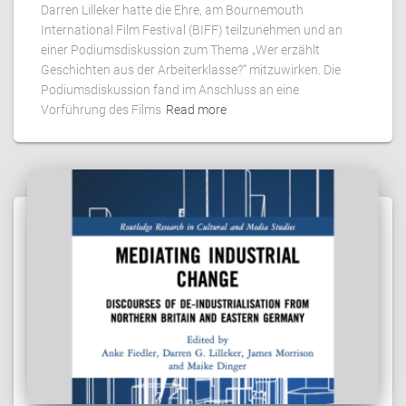
Darren Lilleker hatte die Ehre, am Bournemouth
International Film Festival (BIFF) teilzunehmen und an
einer Podiumsdiskussion zum Thema „Wer erzählt
Geschichten aus der Arbeiterklasse?“ mitzuwirken. Die
Podiumsdiskussion fand im Anschluss an eine
Vorführung des Films
Read more