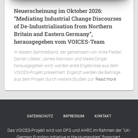
Neuerscheinung im Oktober 2026:
“Mediating Industrial Change Discourses
of De-Industrialisation from Northern
Britain and Eastern Germany”,
herausgegeben vom VOICES-Team
In diesem Sammelband, der gemeinsam von Anke Fiedler,
Darren Lilleker, James Morrison und Maike Dinger
herausgegeben wird, werden erste Ergebnisse aus dem
VOICES-Projekt präsentiert. Ergänzt werden die Beiträge
aus dem Projekt durch weitere Studien zur
Read more
DATENSCHUTZ
IMPRESSUM
KONTAKT
Das VOICES-Projekt wird von DFG und AHRC im Rahmen der "UK-
German Funding Initiative in the Humanities" finanziert.