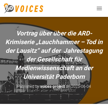
T
O
G
G
L
Vortrag über über die ARD-
E
N
Krimiserie „Lauchhammer – Tod in
A
V
der Lausitz“ auf der Jahrestagung
I
der Gesellschaft für
G
A
Medienwissenschaft an der
T
I
Universität Paderborn
O
N
Published by
voices-project
on
2025-06-04